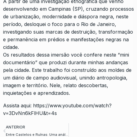
A partir de uma investigação etnográfica que venho
desenvolvendo em Campinas (SP), cruzando processos
de urbanização, modernidade e diáspora negra, neste
período, desloquei o foco para o Rio de Janeiro,
investigando suas marcas de destruição, transformação
e permanência em prédios e manifestações negras na
cidade.
Os resultados dessa imersão você confere neste “mini
documentário” que produzi durante minhas andanças
pela cidade. Este trabalho foi construído aos moldes de
um diário de campo audiovisual, unindo antropologia,
imagem e território. Nele, relato descobertas,
inquietações e aprendizados.
Assista aqui:
https://www.youtube.com/watch?
v=3DvNn6kFlHU&t=4s
ANTERIOR
Entre Castelos e Ruínas: Uma análise sobre a potencialidade da destruição construtiva imanente às estátuas Ogoh-Ogoh