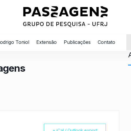
odrigo Toniol
Extensão
Publicações
Contato
sagens
+ iCal / Outlook export