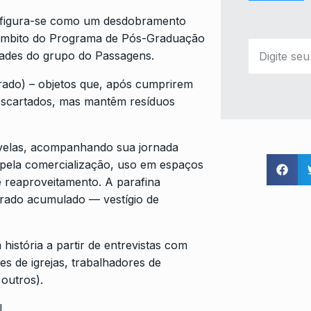
configura-se como um desdobramento
o âmbito do Programa de Pós-Graduação
idades do grupo do Passagens.
grado) – objetos que, após cumprirem
descartados, mas mantêm resíduos
s velas, acompanhando sua jornada
 pela comercialização, uso em espaços
 e reaproveitamento. A parafina
agrado acumulado — vestígio de
história a partir de entrevistas com
res de igrejas, trabalhadores de
 outros).
J