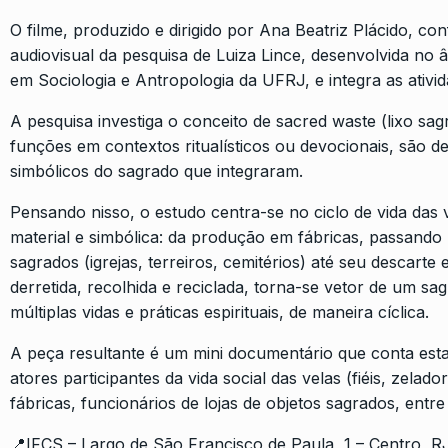
O filme, produzido e dirigido por Ana Beatriz Plácido, 
audiovisual da pesquisa de Luiza Lince, desenvolvida n
em Sociologia e Antropologia da UFRJ, e integra as ativ
A pesquisa investiga o conceito de sacred waste (lixo sa
funções em contextos ritualísticos ou devocionais, são 
simbólicos do sagrado que integraram.
Pensando nisso, o estudo centra-se no ciclo de vida da
material e simbólica: da produção em fábricas, passando
sagrados (igrejas, terreiros, cemitérios) até seu descarte
derretida, recolhida e reciclada, torna-se vetor de um s
múltiplas vidas e práticas espirituais, de maneira cíclica.
A peça resultante é um mini documentário que conta esta 
atores participantes da vida social das velas (fiéis, zelado
fábricas, funcionários de lojas de objetos sagrados, entre
📍IFCS – Largo de São Francisco de Paula, 1 – Centro, R